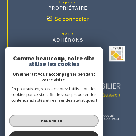
Espace
PROPRIÉTAIRE
Se connecter
Nous
ADHÉRONS
Comme beaucoup, notre site
utilise les cookies
On aimerait vous accompagner pendant
votre visite.
En poursuivant, vous acceptez l'utilisation des
cookies par ce site, afin de vous proposer des
contenus adaptés et réaliser des statistiques !
© 2026 | TOUS DROITS RÉSERVÉS | TRADUCTION POWERED BY GOOGLE |
NOS HONORAIRES
PLAN DU SITE
MENTIONS LÉGALES
ADMIN
NOS LIENS
PARAMÉTRER
POLITIQUE RGPD
COOKIES