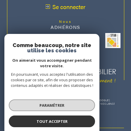
Se connecter
Nous
ADHÉRONS
Comme beaucoup, notre site
utilise les cookies
On aimerait vous accompagner pendant
votre visite.
En poursuivant, vous acceptez l'utilisation des
cookies par ce site, afin de vous proposer des
contenus adaptés et réaliser des statistiques !
© 2026 | TOUS DROITS RÉSERVÉS | TRADUCTION POWERED BY GOOGLE |
NOS HONORAIRES
PLAN DU SITE
MENTIONS LÉGALES
ADMIN
NOS LIENS
PARAMÉTRER
POLITIQUE RGPD
COOKIES
TOUT ACCEPTER