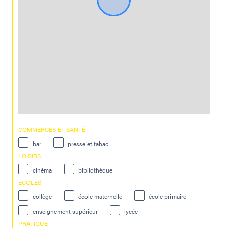
COMMERCES ET SANTÉ
bar
presse et tabac
LOISIRS
cinéma
bibliothèque
ECOLES
collège
école maternelle
école primaire
enseignement supérieur
lycée
PRATIQUE