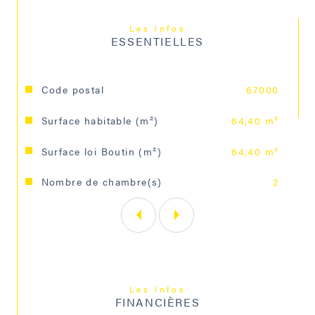
Loyer : 836,90 € par mois charges comprises, dont 100 
€ de provisions sur charges (régularisation annuelle).
Les infos
ESSENTIELLES
Un renseignement, une visite ? Contactez Brigitte 
DEHEDIN au 06.63.33.56.95
Visite virtuelle disponible sur demande.
Caractéristiques
Valeurs
Code postal
67000
Surface habitable (m²)
64,40 m²
Surface loi Boutin (m²)
64,40 m²
Nombre de chambre(s)
2
Les infos
FINANCIÈRES