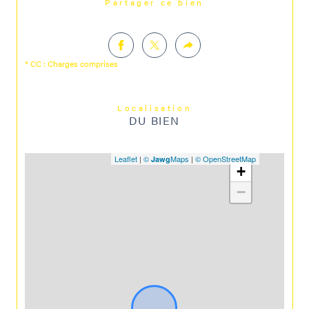
Partager ce bien
* CC : Charges comprises
Localisation
DU BIEN
Leaflet
|
©
Maps
|
© OpenStreetMap
Jawg
+
−