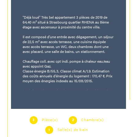
"Déjà loué" Très bel appartement 3 pièces de 2019 de 
64,40 m² situé à Strasbourg quartier RHENA au 8ème 
étage avec ascenseur à proximité du centre ville.
Il est composé d'une entrée avec dégagement, un séjour 
de 22,5 m² avec accés terrasse, une cuisine équipée 
avec accès terrasse, un WC, deux chambres dont une 
avec placard, une salle de bains, un stationnement.
Chauffage coll. avec cpt indi. pompe à chaleur eau/eau 
Classe énergie B/55,3, Classe climat A/1,9. Estimation 
des coûts annuels d'énergie du logement : 170,47 €. Prix 
moyen des énergies indexés au 15/08/2015.
Les informations sur les risques auxquels ce bien est 
exposé sont disponibles sur le site Géorisques : 
www.georisques.gouv.fr
Dépôt de garantie : 736,90 €
Pièce(s)
Chambre(s)
3
2
Honoraires charges locataires 619 € dont 193 € pour 
Salle(s) de bain
l'état des lieux.
1