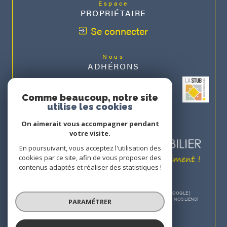
Espace
PROPRIÉTAIRE
Se connecter
Nous
ADHÉRONS
Comme beaucoup, notre site
utilise les cookies
On aimerait vous accompagner pendant
votre visite.
En poursuivant, vous acceptez l'utilisation des
cookies par ce site, afin de vous proposer des
contenus adaptés et réaliser des statistiques !
© 2026 | TOUS DROITS RÉSERVÉS | TRADUCTION POWERED BY GOOGLE |
NOS HONORAIRES
PLAN DU SITE
MENTIONS LÉGALES
ADMIN
NOS LIENS
PARAMÉTRER
POLITIQUE RGPD
COOKIES