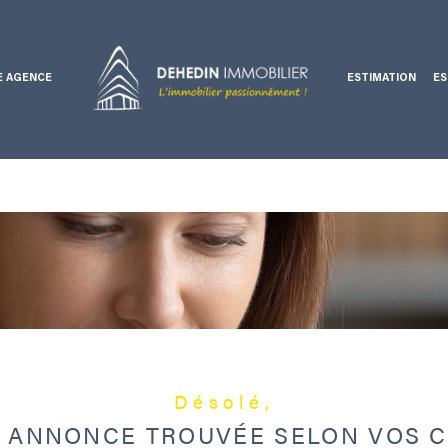
E AGENCE
ESTIMATION
ES
Voir les
0
annonces
Ventes professionnelles
uer
Estimer
1
LOCALISATION
LOYER
nnée
Désolé,
 ANNONCE TROUVÉE SELON VOS C