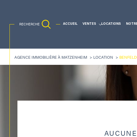
RECHERCHE
ACCUEIL
VENTES
LOCATIONS
NOTR
Ventes Traditionnelles
AGENCE IMMOBILIÈRE À MATZENHEIM
LOCATION
BENFELD
Acheter
Lo
TYPE DE BIEN
de l'ancien
à l'a
de l'immo pro
67230 - Benfeld
AUCUNE