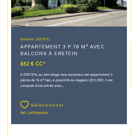
Erstein (67150)
APPARTEMENT 3 P 78 M² AVEC
BALCONS À ERSTEIN
852 €
CC*
A ERSTEIN, au 2èm étage sans ascenseur, bel appartement 3
pièces de 78 m² hab., à proximité du magasin LECLERC. Il est
composé d'une entrée avec...
Sélectionner
Réf : LAP10002337