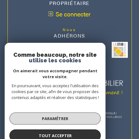
PROPRIÉTAIRE
Se connecter
Nous
ADHÉRONS
Comme beaucoup, notre site
utilise les cookies
On aimerait vous accompagner pendant
votre visite.
En poursuivant, vous acceptez l'utilisation des
cookies par ce site, afin de vous proposer des
contenus adaptés et réaliser des statistiques !
© 2026 | TOUS DROITS RÉSERVÉS | TRADUCTION POWERED BY GOOGLE |
NOS HONORAIRES
PLAN DU SITE
MENTIONS LÉGALES
ADMIN
NOS LIENS
PARAMÉTRER
POLITIQUE RGPD
COOKIES
TOUT ACCEPTER