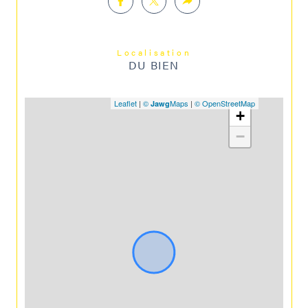
Localisation
DU BIEN
Leaflet
|
©
Maps
|
© OpenStreetMap
Jawg
+
−