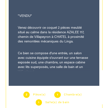
"VENDU"
Venez découvrir ce coquet 2 pièces meublé 
situé au calme dans la résidence AZALEE 117, 
chemin de Villapeyron à CHATEL à proximité 
des 
remontées mécaniques du Linga.
Ce bien se compose d'une entrée, un salon 
avec cuisine équipée s'ouvrant sur une terrasse 
exposée sud, une chambre, un espace cabine 
avec lits superposés, une salle de bain et un 
WC séparé.
L'appartement est vendu meublé avec une place 
de parking et une cave.
Pièce(s)
Chambre(s)
2
1
Chauffage individuel électrique. Consommation 
Salle(s) de bain
1
énergétique : E/318 Kwh/m²/an, émission de 