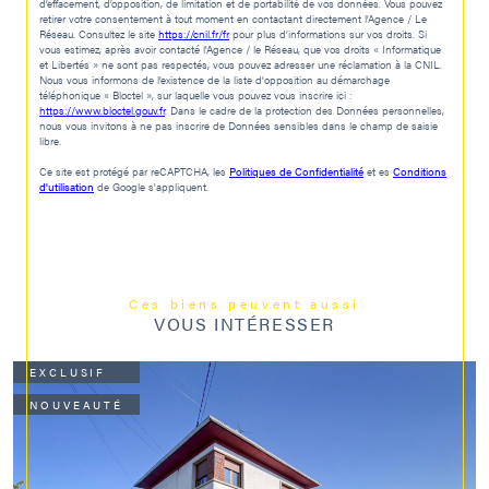
d’effacement, d’opposition, de limitation et de portabilité de vos données. Vous pouvez
retirer votre consentement à tout moment en contactant directement l’Agence / Le
Réseau. Consultez le site
https://cnil.fr/fr
pour plus d’informations sur vos droits. Si
vous estimez, après avoir contacté l'Agence / le Réseau, que vos droits « Informatique
et Libertés » ne sont pas respectés, vous pouvez adresser une réclamation à la CNIL.
Nous vous informons de l’existence de la liste d'opposition au démarchage
téléphonique « Bloctel », sur laquelle vous pouvez vous inscrire ici :
https://www.bloctel.gouv.fr
. Dans le cadre de la protection des Données personnelles,
nous vous invitons à ne pas inscrire de Données sensibles dans le champ de saisie
libre.
Ce site est protégé par reCAPTCHA, les
Politiques de Confidentialité
et es
Conditions
d'utilisation
de Google s'appliquent.
Ces biens peuvent aussi
VOUS INTÉRESSER
EXCLUSIF
NOUVEAUTÉ