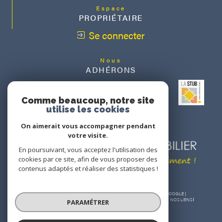
Espace
PROPRIÉTAIRE
Se connecter
Nous
ADHÉRONS
Comme beaucoup, notre site
utilise les cookies
On aimerait vous accompagner pendant
votre visite.
En poursuivant, vous acceptez l'utilisation des
cookies par ce site, afin de vous proposer des
contenus adaptés et réaliser des statistiques !
© 2026 | TOUS DROITS RÉSERVÉS | TRADUCTION POWERED BY GOOGLE |
NOS HONORAIRES
PLAN DU SITE
MENTIONS LÉGALES
ADMIN
NOS LIENS
PARAMÉTRER
POLITIQUE RGPD
COOKIES