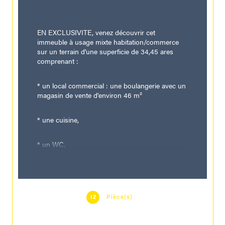
EN EXCLUSIVITE, venez découvrir cet 
immeuble à usage mixte habitation/commerce 
sur un terrain d'une superficie de 34,45 ares 
comprenant :
* un local commercial : une boulangerie avec un 
magasin de vente d'environ 46 m²
* une cuisine,
* un WC,
* un vestiaire et deux laboratoires d'une surface 
de 234,90 m2
Pièce(s)
12
et une maison d'habitation à rénover 
globalement sur 3 niveaux d'une superficie 
d'environ 280 m² composé de :