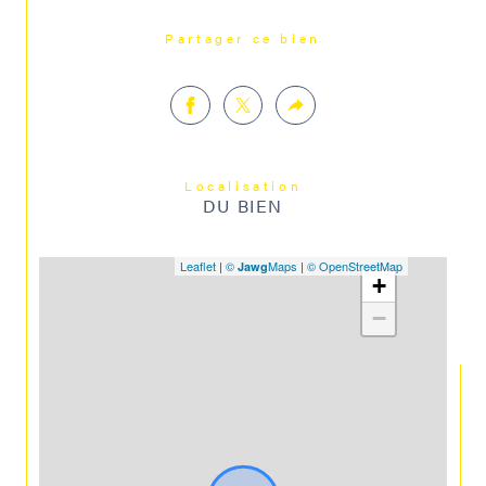
Partager ce bien
Localisation
DU BIEN
Leaflet
|
©
Maps
|
© OpenStreetMap
Jawg
+
−