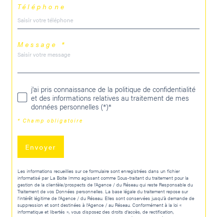
Téléphone
Message *
j'ai pris connaissance de la politique de confidentialité
et des informations relatives au traitement de mes
données personnelles (*)*
* Champ obligatoire
Envoyer
Les informations recueillies sur ce formulaire sont enregistrées dans un fichier
informatisé par La Boite Immo agissant comme Sous-traitant du traitement pour la
gestion de la clientèle/prospects de l'Agence / du Réseau qui reste Responsable du
Traitement de vos Données personnelles. La base légale du traitement repose sur
l'intérêt légitime de l'Agence / du Réseau. Elles sont conservées jusqu'à demande de
suppression et sont destinées à l'Agence / au Réseau. Conformément à la loi «
informatique et libertés », vous disposez des droits d’accès, de rectification,