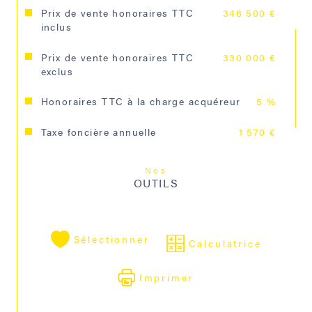
Les informations sur les risques auxquels ce 
Prix de vente honoraires TTC
346 500 €
bien est exposé sont disponibles sur le site 
inclus
Géorisques : www.georisques.gouv.fr
Prix de vente honoraires TTC
330 000 €
exclus
Prix : 346.500€ (330.000 € + 16.500 € 
d’honoraires à la charge de l’acquéreur).
Honoraires TTC à la charge acquéreur
5 %
Pour visiter, contactez Brigitte DEHEDIN 
Taxe foncière annuelle
1 570 €
au 06.63.33.56.95
Nos
OUTILS
Sélectionner
Calculatrice
Imprimer