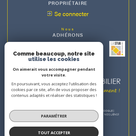
PROPRIÉTAIRE
Se connecter
Nous
ADHÉRONS
Comme beaucoup, notre site
utilise les cookies
On aimerait vous accompagner pendant
votre visite.
En poursuivant, vous acceptez l'utilisation des
cookies par ce site, afin de vous proposer des
contenus adaptés et réaliser des statistiques !
© 2026 | TOUS DROITS RÉSERVÉS | TRADUCTION POWERED BY GOOGLE |
NOS HONORAIRES
PLAN DU SITE
MENTIONS LÉGALES
ADMIN
NOS LIENS
PARAMÉTRER
POLITIQUE RGPD
COOKIES
TOUT ACCEPTER