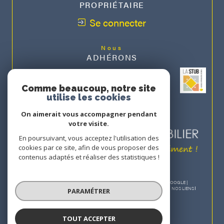
PROPRIÉTAIRE
Se connecter
Nous
ADHÉRONS
Comme beaucoup, notre site
utilise les cookies
On aimerait vous accompagner pendant
votre visite.
En poursuivant, vous acceptez l'utilisation des
cookies par ce site, afin de vous proposer des
contenus adaptés et réaliser des statistiques !
© 2026 | TOUS DROITS RÉSERVÉS | TRADUCTION POWERED BY GOOGLE |
NOS HONORAIRES
PLAN DU SITE
MENTIONS LÉGALES
ADMIN
NOS LIENS
PARAMÉTRER
POLITIQUE RGPD
COOKIES
TOUT ACCEPTER