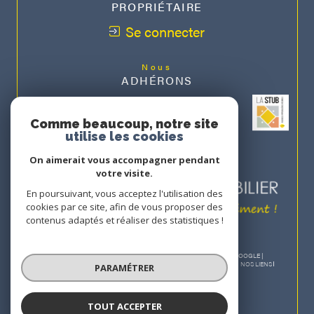
PROPRIÉTAIRE
Se connecter
Nous
ADHÉRONS
Comme beaucoup, notre site
utilise les cookies
On aimerait vous accompagner pendant
votre visite.
En poursuivant, vous acceptez l'utilisation des
cookies par ce site, afin de vous proposer des
contenus adaptés et réaliser des statistiques !
© 2026 | TOUS DROITS RÉSERVÉS | TRADUCTION POWERED BY GOOGLE |
NOS HONORAIRES
PLAN DU SITE
MENTIONS LÉGALES
ADMIN
NOS LIENS
PARAMÉTRER
POLITIQUE RGPD
COOKIES
TOUT ACCEPTER