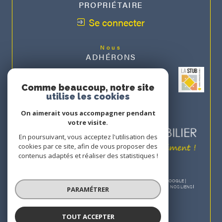
PROPRIÉTAIRE
Se connecter
Nous
ADHÉRONS
Comme beaucoup, notre site
utilise les cookies
On aimerait vous accompagner pendant
votre visite.
En poursuivant, vous acceptez l'utilisation des
cookies par ce site, afin de vous proposer des
contenus adaptés et réaliser des statistiques !
© 2026 | TOUS DROITS RÉSERVÉS | TRADUCTION POWERED BY GOOGLE |
NOS HONORAIRES
PLAN DU SITE
MENTIONS LÉGALES
ADMIN
NOS LIENS
PARAMÉTRER
POLITIQUE RGPD
COOKIES
TOUT ACCEPTER