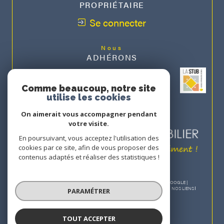
PROPRIÉTAIRE
Se connecter
Nous
ADHÉRONS
Comme beaucoup, notre site
utilise les cookies
On aimerait vous accompagner pendant
votre visite.
En poursuivant, vous acceptez l'utilisation des
cookies par ce site, afin de vous proposer des
contenus adaptés et réaliser des statistiques !
© 2026 | TOUS DROITS RÉSERVÉS | TRADUCTION POWERED BY GOOGLE |
NOS HONORAIRES
PLAN DU SITE
MENTIONS LÉGALES
ADMIN
NOS LIENS
PARAMÉTRER
POLITIQUE RGPD
COOKIES
TOUT ACCEPTER