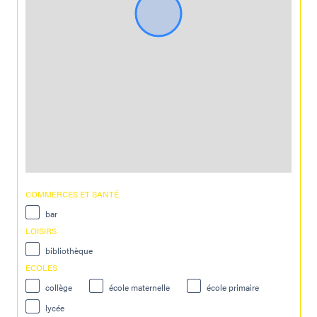
COMMERCES ET SANTÉ
bar
LOISIRS
bibliothèque
ECOLES
collège
école maternelle
école primaire
lycée