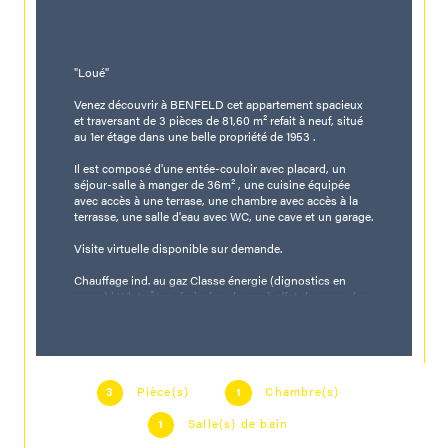
"Loué"
Venez découvrir à BENFELD cet appartement spacieux 
et traversant de 3 pièces de 81,60 m² refait à neuf, situé 
au 1er étage dans une belle propriété de 1953 .
Il est composé d'une entée-couloir avec placard, un 
séjour-salle à manger de 36m² , une cuisine équipée 
avec accès à une terrase, une chambre avec accès à la 
terrasse, une salle d'eau avec WC, une cave et un garage.
Visite virtuelle disponible sur demande.
Chauffage ind. au gaz Classe énergie (dignostics en 
cours) kWh/m²/an, émission de gaz à effet de serre : (en 
cours) CO2/m²/an, estimation coût annuel chauffage : 
(en cours) €.. Prix moyen des énergies indexés au 
01/01/2021.
Loyer : 770 € par mois charges comprises, dont 70 € de 
Pièce(s)
Chambre(s)
provisions sur charges (régularisation annuelle)
3
1
Salle(s) de bain
Dépôt de garantie : 700 €
1