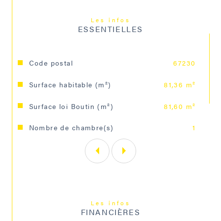
Honoraires charges locataires 700 € dont 244,80 € pour 
l'état des lieux.
Les infos
Un renseignement, une visite ?
ESSENTIELLES
Contactez Brigitte DEHEDIN au 06.63.33.56.95.
Caractéristiques
Valeurs
Code postal
67230
Les informations sur les risques auxquels ce bien est 
exposé sont disponibles sur le site 
Géorisques
Surface habitable (m²)
81,36 m²
Surface loi Boutin (m²)
81,60 m²
Nombre de chambre(s)
1
Les infos
FINANCIÈRES