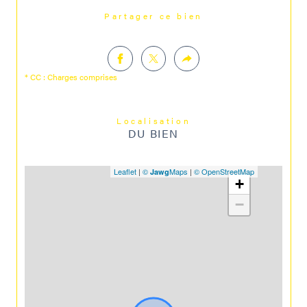
Partager ce bien
* CC : Charges comprises
Localisation
DU BIEN
Leaflet
|
©
Maps
|
© OpenStreetMap
Jawg
+
−