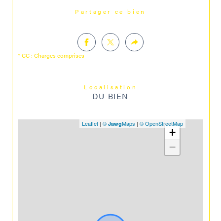
Partager ce bien
* CC : Charges comprises
Localisation
DU BIEN
Leaflet
|
©
Maps
|
© OpenStreetMap
Jawg
+
−