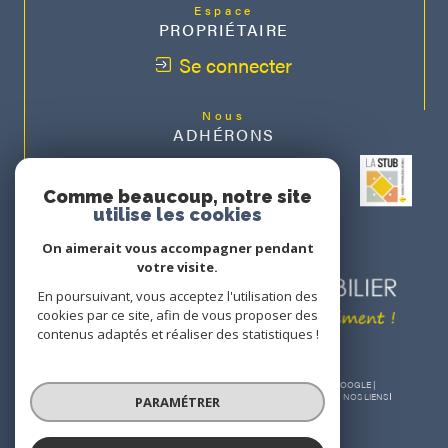
Espace
PROPRIÉTAIRE
Se connecter
Nous
ADHÉRONS
Comme beaucoup, notre site
utilise les cookies
On aimerait vous accompagner pendant
votre visite.
En poursuivant, vous acceptez l'utilisation des
cookies par ce site, afin de vous proposer des
contenus adaptés et réaliser des statistiques !
© 2026 | TOUS DROITS RÉSERVÉS | TRADUCTION POWERED BY GOOGLE |
NOS HONORAIRES
PLAN DU SITE
MENTIONS LÉGALES
ADMIN
NOS LIENS
PARAMÉTRER
POLITIQUE RGPD
COOKIES