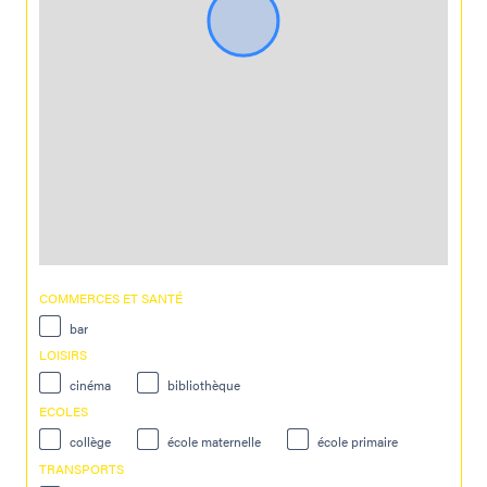
COMMERCES ET SANTÉ
bar
LOISIRS
cinéma
bibliothèque
ECOLES
collège
école maternelle
école primaire
TRANSPORTS