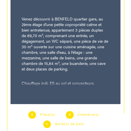
Venez découvrir à BENFELD quartier gare, au 
2ème étage d'une petite copropriété calme et 
bien entretenue, appartement 3 pièces duplex 
de 89,70 m², comprenant une entrée, un 
dégagement, un WC séparé, une pièce de vie de 
30 m² ouverte sur une cuisine aménagée, une 
chambre, une salle d'eau, à l'étage : une 
mezzanine, une salle de bains, une grande 
chambre de 15,84 m², une buanderie, une cave 
et deux places de parking.
Chauffage indi. ES au sol et convecteurs.
Consommation énergétique : D/198,38 Kwh/m²/an, 
émission de gaz à effet de serre : B/46 KgCO2/m²/an. 
Montant estimé des dépenses annuelles d'énergie pour 
un usage standard : entre 828 € et 1120 €. Date de 
référence des prix de l'énergie utilisés pour établir cette 
Pièce(s)
Chambre(s)
3
2
estimation : 01/01/2021.
Salle(s) de bain
1
Les informations sur les risques auxquels ce bien est 