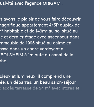
lusivité avec l'agence ORIGAMI.
istiques
Valeurs
mbre de pièces
 avons le plaisir de vous faire découvrir 
age
magnifique appartement 4/5P duplex de 
² habitable et de 146m² au sol situé au 
e et dernier étage avec ascenseur dans 
mbre de niveaux
immeuble de 1995 situé au calme en 
asse dans un cadre verdoyant à 
censeur
BOLSHEIM à 1minute du canal de la 
che.
cieux et lumineux, il comprend une 
ée, un débarras, un beau salon-séjour 
 accès terrasse de 24 m² avec stores et 
 dégagée exposée SUD/OUEST, une 
sine équipée indépendante et un WC 
aré.