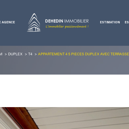
E AGENCE
ESTIMATION
ES
Ventes professionnelles
Voir les
0
annonces
M
DUPLEX
T4
APPARTEMENT 4 5 PIECES DUPLEX AVEC TERRASS
uer
Estimer
1
LOCALISATION
BUDGET
nnée