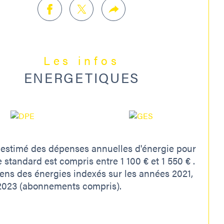
ation : 2021, 2022, 2023.
informations sur les risques auxquels ce bien est 
sé sont disponibles sur le site Géorisques : 
georisques.gouv.fr
Les infos
ENERGETIQUES
qu'on aime :
 terrasse de 23m²
estimé des dépenses annuelles d'énergie pour
 standard est compris entre 1 100 € et 1 550 € .
 garage et la place de parking privative
ens des énergies indexés sur les années 2021,
2023 (abonnements compris).
e dernier étage avec ascenseur