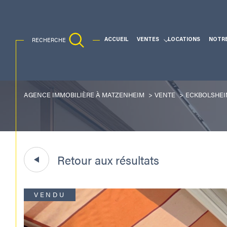
RECHERCHE
ACCUEIL
VENTES
LOCATIONS
NOTR
Ventes Traditionnelles
AGENCE IMMOBILIÈRE À MATZENHEIM
VENTE
ECKBOLSHEI
Acheter
Lo
TYPE DE BIEN
de l'ancien
à l'a
de l'immo pro
Retour aux résultats
67201 - Eckbolsheim
4 Pièces
VENDU