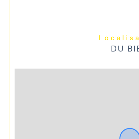
Localis
DU BI