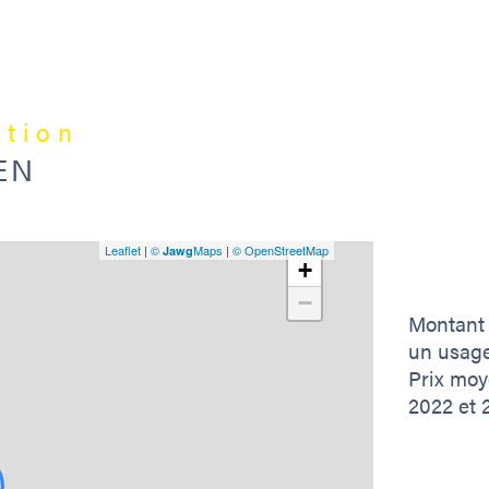
estim
Les 
expo
www.
ation
EN
Ce 
Leaflet
|
©
Maps
|
© OpenStreetMap
Jawg
+
- La
−
Montant 
un usage
- Le
Prix moy
2022 et 
- L