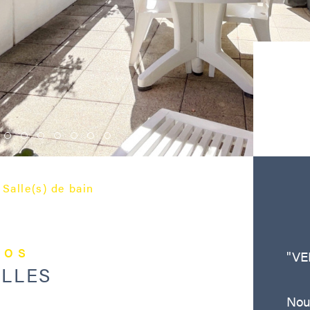
Salle(s) de bain
fos
"VE
ELLES
Nou