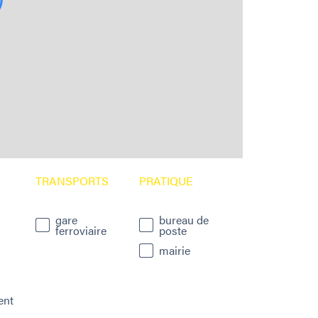
Les 
- Pr
- P
- P
TRANSPORTS
PRATIQUE
Prix
d'h
gare
bureau de
hor
ferroviaire
poste
mairie
Une 
décou
réali
ent