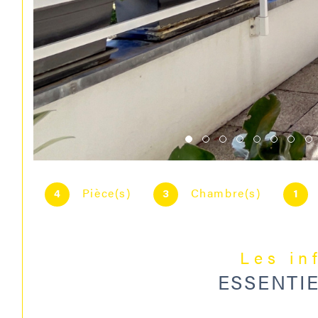
Pièce(s)
Chambre(s)
4
3
1
Les in
ESSENTI