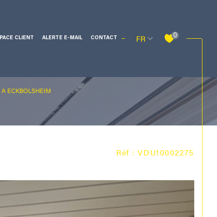
Langue
0
FR
PACE CLIENT
ALERTE E-MAIL
CONTACT
E A ECKBOLSHEIM
Filtrer
Réf : VDU10002275
Réinitialiser les filtres