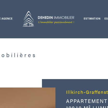
E AGENCE
ESTIMATION
ES
Voir les
12
annonces
Ventes professionnelles
uer
Estimer
obilières
BUDGET
nnée
Illkirch-Graffen
APPARTEMENT 
109,10 M² LUM