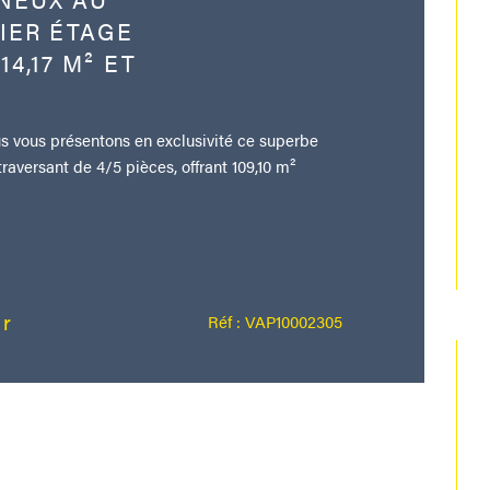
IER ÉTAGE
4,17 M² ET
ous présentons en exclusivité ce superbe
aversant de 4/5 pièces, offrant 109,10 m²
er
Réf : VAP10002305