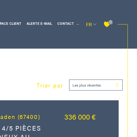
Langue
0
FR
PACE CLIENT
ALERTE E-MAIL
CONTACT
Filtrer
Trier par
Les plus récentes
Réinitialiser les filtres
336 000 €
staden (67400)
4/5 PIÈCES
INEUX AU