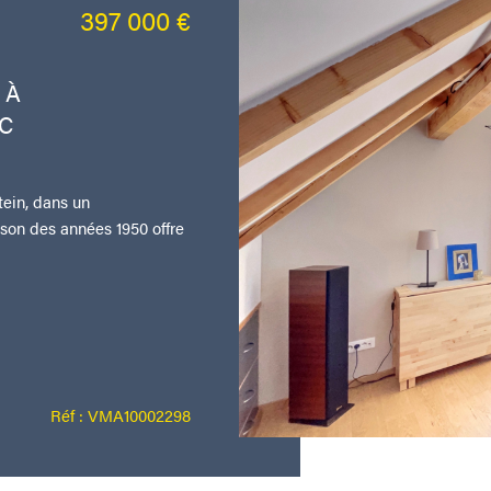
397 000 €
 À
EC
ein, dans un
son des années 1950 offre
Réf : VMA10002298