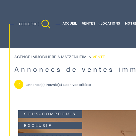
RECHERCHE
ACCUEIL
VENTES
LOCATIONS
NOTR
Ventes Traditionnelles
AGENCE IMMOBILIÈRE À MATZENHEIM
VENTE
Acheter
Lo
Annonces de ventes imm
TYPE DE BIEN
de l'ancien
à l'a
12
annonce(s) trouvée(s) selon vos critères
de l'immo pro
SOUS-COMPROMIS
EXCLUSIF