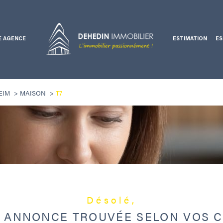
E AGENCE
ESTIMATION
ES
Voir les
0
annonces
Ventes professionnelles
EIM
MAISON
T7
uer
Estimer
1
LOCALISATION
BUDGET
nnée
7 Pièces
Désolé,
 ANNONCE TROUVÉE SELON VOS C