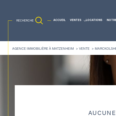
RECHERCHE
ACCUEIL
VENTES
LOCATIONS
NOTR
Ventes Traditionnelles
AGENCE IMMOBILIÈRE À MATZENHEIM
VENTE
MARCKOLSH
Acheter
Lo
1
TYPE DE BIEN
de l'ancien
à l'a
de l'immo pro
Maison
67390 - Marckolsheim
AUCUNE