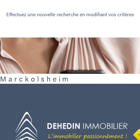
Effectuez une nouvelle recherche en modifiant vos critères
r Marckolsheim