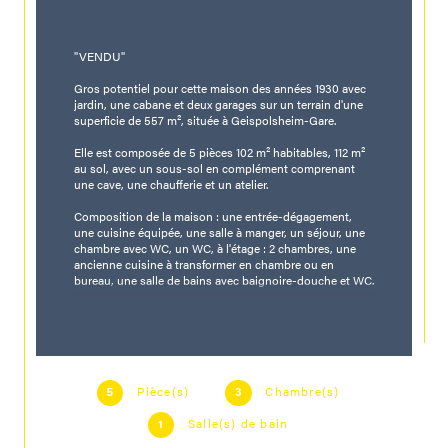
"VENDU"
Gros potentiel pour cette maison des années 1930 avec 
jardin, une cabane et deux garages sur un terrain d'une 
superficie de 557 m², située à Geispolsheim-Gare.
Elle est composée de 5 pièces 102 m² habitables, 112 m² 
au sol, avec un sous-sol en complément comprenant 
une cave, une chaufferie et un atelier.
Composition de la maison : une entrée-dégagement, 
une cuisine équipée, une salle à manger, un séjour, une 
chambre avec WC, un WC, à l'étage : 2 chambres, une 
ancienne cuisine à transformer en chambre ou en 
bureau, une salle de bains avec baignoire-douche et WC.
Rafraichissement global à prévoir.
Chauffage individuel au gaz, chaudière Buderus de 2002.
Consommation énergétique : F/ 330 kWh/m²/an, 
Pièce(s)
Chambre(s)
Emission de gaz à effet de serre : F/72CO2/m²/an du 
5
3
19/10/2021.
Salle(s) de bain
1
A voir absolument ! Visite virtuelle disponible sur 