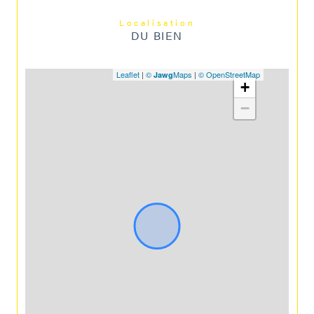
Localisation
DU BIEN
Leaflet
|
©
Maps
|
© OpenStreetMap
Jawg
+
−