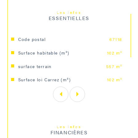
demande.
Prix : 336.000 euros, honoraires : 5 % TTC inclus 
Les infos
charge acquéreur (320.000 € hors honoraires).
ESSENTIELLES
Un renseignement, une visite ? Contactez Brigitte 
DEHEDIN au 06.63.33.56.95
Caractéristiques
Valeurs
Code postal
67118
Surface habitable (m²)
102 m²
surface terrain
557 m²
Surface loi Carrez (m²)
102 m²
Les infos
FINANCIÈRES