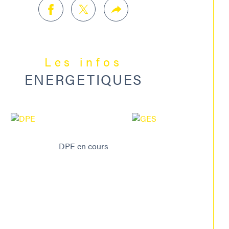
 est exposé sont disponibles sur le site 
risques : www.georisques.gouv.frA voir 
lument !Visite virtuelle sur demande.
 : 377.000 euros, honoraires : 3,29% TTC 
Les infos
lus charge acquéreur (365.000 € hors 
ENERGETIQUES
raires).
renseignement, une visite ? Contactez 
gitte DEHEDIN au 06.63.33.56.95
DPE en cours
informations sur les risques auxquels ce bien est 
é sont disponibles sur le site 
Géorisques