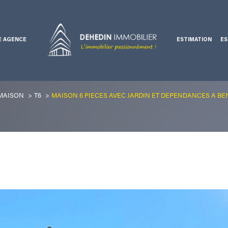
E AGENCE
ESTIMATION
ES
Voir les
0
annonces
Ventes professionnelles
MAISON
T6
MAISON 6 PIECES AVEC JARDIN ET DEPENDANCES A BE
uer
Estimer
1
LOCALISATION
BUDGET
nnée
6 Pièces