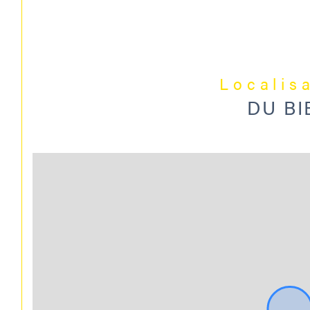
Localis
DU BI