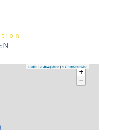
bien
Géo
abso
Prix
ation
inc
EN
hono
Un 
Leaflet
|
©
Maps
|
© OpenStreetMap
Jawg
+
Bri
−
Les 
expos