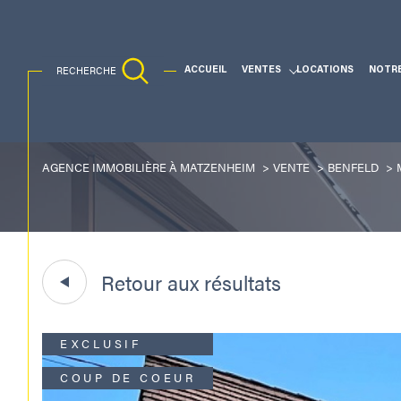
RECHERCHE
ACCUEIL
VENTES
LOCATIONS
NOTR
Ventes Traditionnelles
AGENCE IMMOBILIÈRE À MATZENHEIM
VENTE
BENFELD
Acheter
Lo
1
TYPE DE BIEN
de l'ancien
à l'a
de l'immo pro
Retour aux résultats
Maison
67230 - Benfeld
EXCLUSIF
COUP DE COEUR