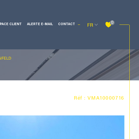
Langue
0
FR
PACE CLIENT
ALERTE E-MAIL
CONTACT
NFELD
Filtrer
Réf : VMA10000716
Réinitialiser les filtres