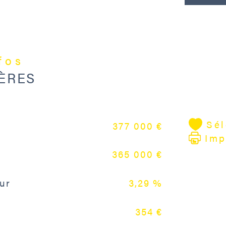
Le t
rega
d'un
nfos
jusq
ÈRES
"CL
CLA
kgC
Sél
377 000 €
dép
Imp
usag
365 000 €
Date
util
01/
ur
3,29 %
354 €
Les 