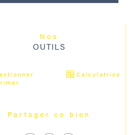
out agrémenté d'un jardin à l'abri des 
rds, une dépendance avec atelier et 
e cour, avec la possibilité de stationner 
Nos
u'à 5 voitures (cour et dépendance).
OUTILS
ASSE ENERGIE : D/233 kWh/m²/an - 
SSE CLIMAT : B/6 
O2/m²/an"Montant estimé des 
ectionner
Calculatrice
enses annuelles d'énergie pour un 
rimer
e standard : entre 1260 € et 1760 €. 
 de référence des prix de l'énergie 
isés pour établir cette estimation : 
01/2021.
Partager ce bien
informations sur les risques auxquels ce 