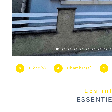
Pièce(s)
Chambre(s)
6
4
1
Les in
ESSENTI