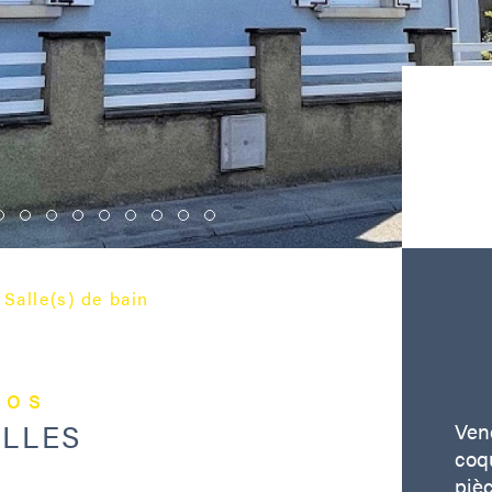
Salle(s) de bain
fos
ELLES
Vene
coq
piè