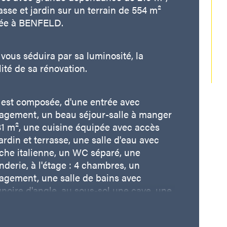
asse et jardin sur un terrain de 554 m² 
istiques
Valeurs
mbre de chambre(s)
uée à BENFELD.
mbre de pièces
 vous séduira par sa luminosité, la 
ité de sa rénovation.
mbre de niveaux
 est composée, d'une entrée avec 
de salle de bains
agement, un beau séjour-salle à manger 
31 m², une cuisine équipée avec accès 
ardin et terrasse, une salle d'eau avec 
che italienne, un WC séparé, une 
derie, à l'étage : 4 chambres, un 
agement, une salle de bains avec 
noire d'angle, au sous-sol une cave, une 
ier - cave à vin, une salle de jeu de 24 
adoucisseur d'eau.