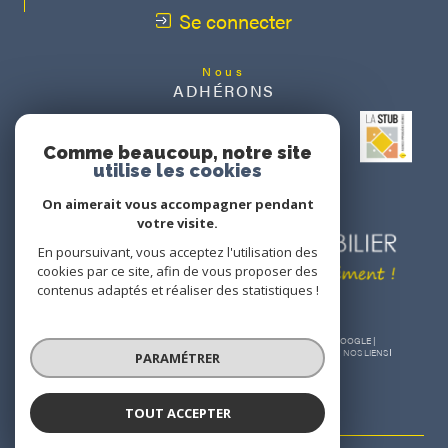
Se connecter
Nous
ADHÉRONS
Comme beaucoup, notre site
utilise les cookies
On aimerait vous accompagner pendant
votre visite.
En poursuivant, vous acceptez l'utilisation des
cookies par ce site, afin de vous proposer des
contenus adaptés et réaliser des statistiques !
© 2026 | TOUS DROITS RÉSERVÉS | TRADUCTION POWERED BY GOOGLE |
NOS HONORAIRES
PLAN DU SITE
MENTIONS LÉGALES
ADMIN
NOS LIENS
PARAMÉTRER
POLITIQUE RGPD
COOKIES
TOUT ACCEPTER