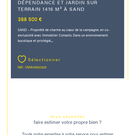
DÉPENDANCE ET JARDIN SUR
TERRAIN 1416 M² À SAND
388 500 €
SAND – Propriété de charme au cœur de la campagne, en co-
exclusivité avec Immobilier Conseils. Dans un environnement
bucolique et privilégié,...
Sélectionner
Réf : VMA10002325
Vous souhaitez
faire estimer votre propre bien ?
Toute notre expertise à votre service pour estimer