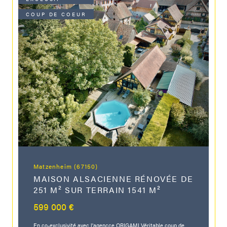
COUP DE COEUR
Matzenheim (67150)
MAISON ALSACIENNE RÉNOVÉE DE
251 M² SUR TERRAIN 1541 M²
599 000 €
En co-exclusivité avec l'agencce ORIGAMI Véritable coup de